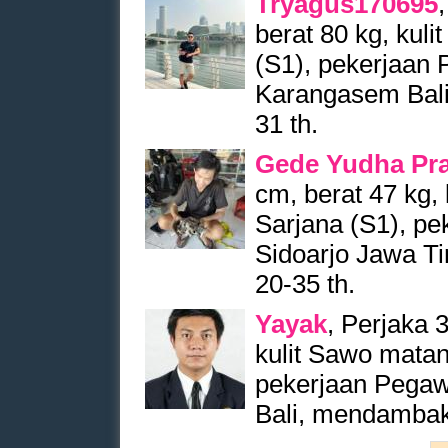
Tryagus170695
berat 80 kg, kuli
(S1), pekerjaan 
Karangasem Bali
31 th.
Gede Yudha Pra
cm, berat 47 kg, 
Sarjana (S1), pe
Sidoarjo Jawa T
20-35 th.
Yayak
, Perjaka 3
kulit Sawo matan
pekerjaan Pegawa
Bali, mendambak