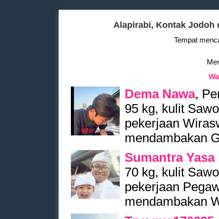
Alapirabi, Kontak Jodoh
Tempat mencar
Mem
Wa
Dema Nawa
, Pe
95 kg, kulit Saw
pekerjaan Wirasw
mendambakan Gad
Sumantra Yasa
70 kg, kulit Saw
pekerjaan Pegawa
mendambakan Wan